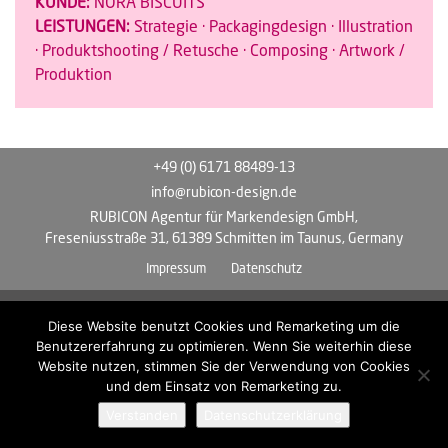
KUNDE:
NORA BISCUITS
LEISTUNGEN:
Strategie · Packagingdesign · Illustration
· Produktshooting / Retusche · Composing · Artwork /
Produktion
+49 (0) 6171 88489-13
info@rubicon-design.de
RUBICON Agentur für Markendesign GmbH,
Freseniusstraße 31, 61389 Schmitten im Taunus, Germany
Impressum
Datenschutz
Diese Website benutzt Cookies und Remarketing um die
Benutzererfahrung zu optimieren. Wenn Sie weiterhin diese
© 2026- RUBICON Agentur für Markendesign GmbH
Website nutzen, stimmen Sie der Verwendung von Cookies
und dem Einsatz von Remarketing zu.
Verstanden
Datenschutzerklärung