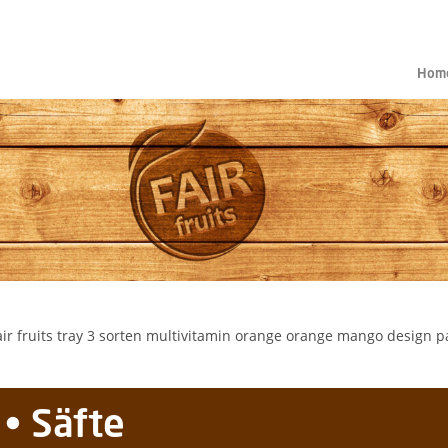
Hom
• Säfte