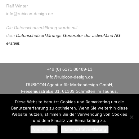
Ralf Winter
info@rubicon-design.de
Die Datenschutzerklärung wurde mit
dem
Datenschutzerklärungs-Generator der activeMind AG
erstellt
.
+49 (0) 6171 88489-13
info@rubicon-design.de
RUBICON Agentur für Markendesign GmbH,
Freseniusstraße 31, 61389 Schmitten im Taunus,
Germany
Diese Website benutzt Cookies und Remarketing um die
Impressum
Datenschutz
Benutzererfahrung zu optimieren. Wenn Sie weiterhin diese
Website nutzen, stimmen Sie der Verwendung von Cookies
und dem Einsatz von Remarketing zu.
Verstanden
Datenschutzerklärung
© 2026- RUBICON Agentur für Markendesign GmbH